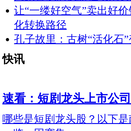
让“一缕好空气”卖出好价
化转换路径
孔子故里：古树“活化石”
快讯
速看：短剧龙头上市公司有三
哪些是短剧龙头股？以下是