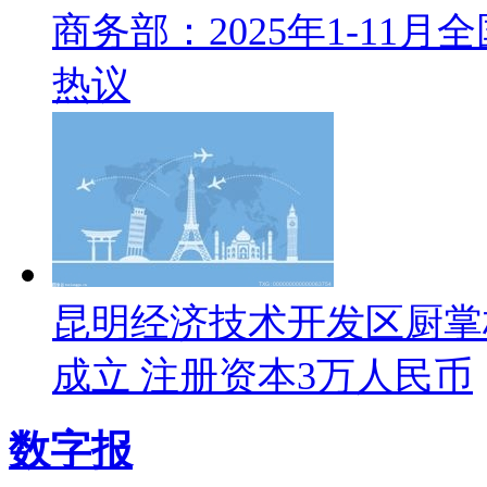
商务部：2025年1-11月
热议
昆明经济技术开发区厨掌
成立 注册资本3万人民币
数字报